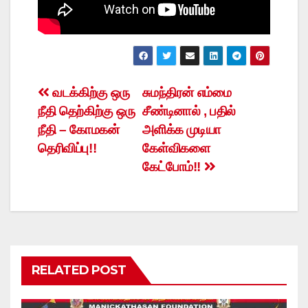
Post
வடக்கிற்கு ஒரு
சுமந்திரன் எம்மை
நீதி தெற்கிற்கு ஒரு
சீண்டினால் , பதில்
navigation
நீதி – கோமகன்
அளிக்க முடியா
தெரிவிப்பு!!
கேள்விகளை
கேட்போம்!!
RELATED POST