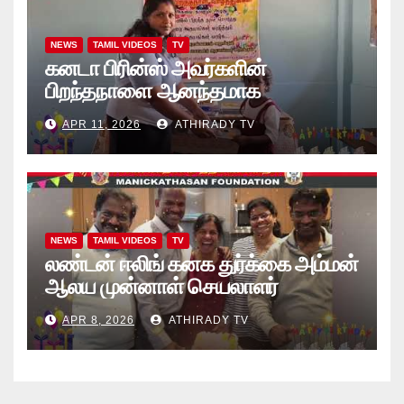
NEWS
TAMIL VIDEOS
TV
கனடா பிரின்ஸ் அவர்களின்
பிறந்தநாளை ஆனந்தமாக
கொண்டாடினார்கள் தாயக உறவுகள்..
APR 11, 2026
ATHIRADY TV
(வீடியோ)
NEWS
TAMIL VIDEOS
TV
லண்டன் ஈலிங் கனக துர்க்கை அம்மன்
ஆலய முன்னாள் செயலாளர்
புங்குடுதீவு கண்ணன் பிறந்தநாள்
APR 8, 2026
ATHIRADY TV
நிகழ்வு