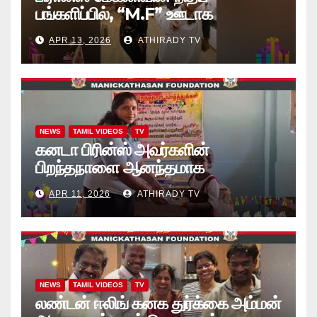
பங்களிப்பில், “M.F” ஊடாக
“கற்றலுக்கான அப்பியாசக்
APR 13, 2026
ATHIRADY TV
கொப்பிகள்” வழங்கல் வீடியோ
NEWS
TAMIL VIDEOS
TV
கனடா பிரின்ஸ் அவர்களின்
பிறந்தநாளை ஆனந்தமாக
கொண்டாடினார்கள் தாயக உறவுகள்..
APR 11, 2026
ATHIRADY TV
(வீடியோ)
NEWS
TAMIL VIDEOS
TV
லண்டன் ஈலிங் கனக துர்க்கை அம்மன்