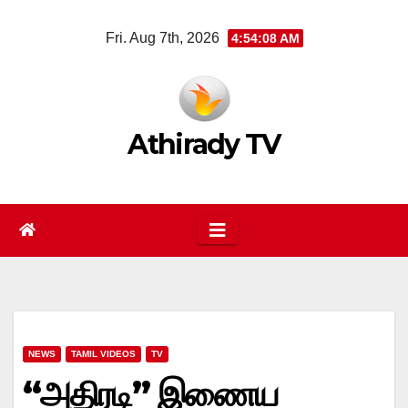
Skip
Fri. Aug 7th, 2026
4:54:08 AM
to
content
Athirady TV
NEWS
TAMIL VIDEOS
TV
“அதிரடி” இணைய